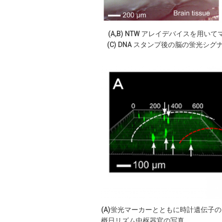
(A,B) NTW アレイデバイスを用
(C) DNA スタンプ後の脳の蛍光シグナ
(A)蛍光マーカーとともに時計遺伝子の
概日リズム中枢器官の写真
。