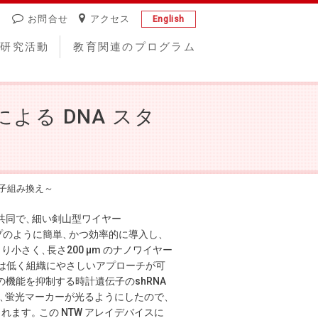
お問合せ
アクセス
English
研究活動
教育関連のプログラム
よる DNA スタ
伝子組み換え～
共同で
、
細い剣山型ワイヤー
プのように簡単
、
かつ効率的に導入し
、
より小さく
、
長さ200 µm のナノワイヤー
は低く組織にやさしいアプローチが可
の機能を抑制する時計遺伝子のshRNA
、
蛍光マーカーが光るようにしたので
、
られます
。
この NTW アレイデバイスに