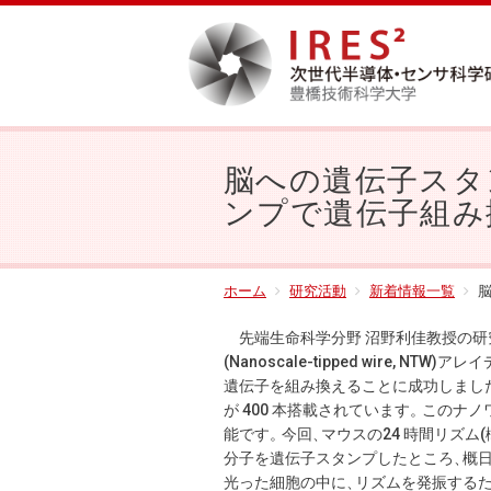
脳への遺伝子スタン
ンプで遺伝子組み
ホーム
研究活動
新着情報一覧
脳
先端生命科学分野 沼野利佳教授の研
(Nanoscale-tipped wire, NTW
遺伝子を組み換えることに成功しまし
が 400 本搭載されています
。
このナノ
能です
。
今回
、
マウスの24 時間リズ
分子を遺伝子スタンプしたところ
、
概
光った細胞の中に
、
リズムを発振する