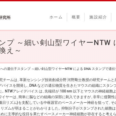
ホーム
概要
施設紹介
プ ～細い剣山型ワイヤーNTW に
換え～
への遺伝子スタンプ ～細い剣山型ワイヤーNTW による DNA スタンプで遺
究チームは
、
革新センシング技術創成分野 河野剛士教授の研究チームと
)アレイデバイスを開発し
、
DNA などの遺伝物質を生きたマウスの組織にスタン
た
。
NTWアレイデバイス は
、
先端径が 100 nm 以下とマウスの神経細胞
ワイヤーは
、
簡単に脳などの組織の深部に刺入できますが
、
非常に侵襲性
ム(概日リズム)を支配している中枢器官のペースメーカー神経を狙って
、
そ
日リズムが弱まることがわかりました
。
抑制分子がスタンプされた細胞は
ために主導的な役目を果たすペースメーカー神経細胞が存在すると考え