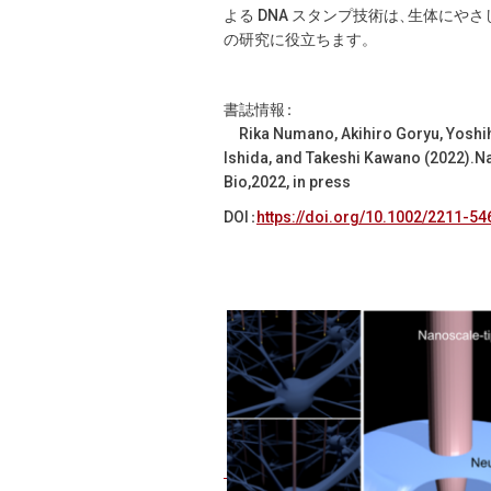
よる DNA スタンプ技術は
、
生体にやさ
の研究に役立ちます
。
書誌情
報
：
Rika Numano, Akihiro Goryu, Yoshihi
Ishida, and Takeshi Kawano (2022).Nan
Bio,2022, in press
DO
：
https://doi.org/10.1002/2211-5