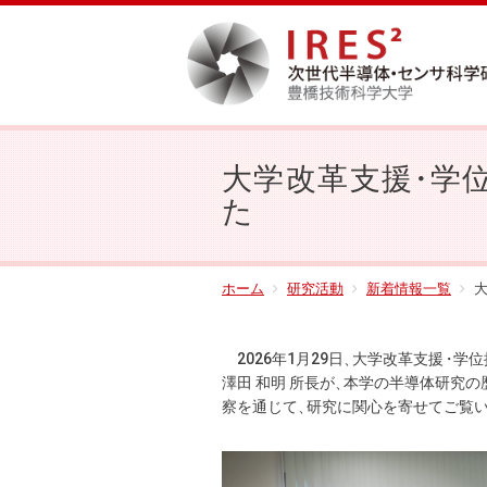
大学改革支
援
・
学
た
ホーム
研究活動
新着情報一覧
大
2026年1月29日
、
大学改革支
援
・
学位
澤田 和明 所長が
、
本学の半導体研究の
察を通じて
、
研究に関心を寄せてご覧