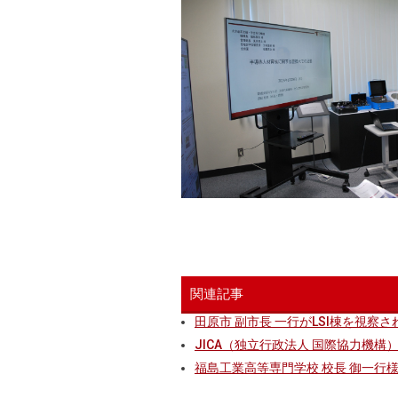
関連記事
田原市 副市長 一行がLSI棟を視察
JICA（独立行政法人 国際協力機構
福島工業高等専門学校 校長 御一行様