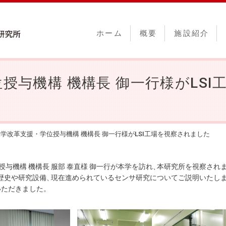
ホーム
概要
施設紹介
位授与機構 機構長 御一行様がLS
学改革支援・学位授与機構 機構長 御一行様がLSI工場を視察されました
授与機構 機構長 服部 泰直様 御一行が本学を訪れ
、
本研究所を視察され
歴史や研究設備
、
現在進められているセンサ研究についてご説明いたし
いただきました
。