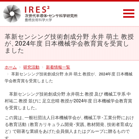
革新センシング技術創成分野 永井 萌土 教授
が
、
2024年度 日本機械学会教育賞を受賞し
ました
ホーム
研究活動
新着情報一覧
革新センシング技術創成分野 永井 萌土 教授が、2024年度 日本機械
学会教育賞を受賞しました
革新センシング技術創成分野 永井萌土 教授 及び 機械工学系 中
村祐二 教授 並びに 足立忠晴 教授が2024年度 日本機械学会教育賞
を受賞しました
。
この賞は
、
一般社団法人日本機械学会が
、
機械工
学
・
工業分野におけ
る教育活
動
（教育カリキュラム開
発
・
実践
、
教材開発
、
技術者育成な
ど
）
で顕著な業績をあげた会員個人またはグループに贈るもので
す
。