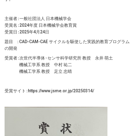
主催
者
：
一般社団法人 日本機械学会
受賞
名
：
2024年度 日本機械学会教育賞
受賞
日
：
2025年4月24日
題目
：
CAD-CAM-CAE サイクルを駆使した実践的教育プログラム
の開発
受賞
者
：
次世代半導
体
・
センサ科学研究所 教授 永井 萌土
機械工学系 教授 中村 祐二
機械工学系 教授 足立 忠晴
受賞サイ
ト
：
https://www.jsme.or.jp/20250314/