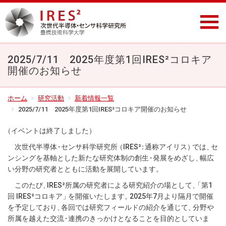
2025/7/11 2025年度第1回IRES²コロキア
開催のお知らせ
ホーム
研究活動
新着情報一覧
2025/7/11 2025年度第1回IRES²コロキア開催のお知らせ
（イベントは終了しました
）
次世代半導
体
・
センサ科学研究
所
（IRES
²
：
通称アイリス
）
では
、
セ
ンシングを基軸とした新たな研究体制の創
生
・
発展をめざし
、
幅広
い分野の研究者とともに活動を展開しています
。
このたび
、
IRES²所属の研究者による研究紹介の場として
、
「第1
回 IRES²コロキア
」
を開催いたします
。
2025年7月より隔月で開催
を予定しており
、
各回では研究フィールドの紹介を通じて
、
分野や
所属を越えた交
流
・
連携のきっかけとなることを目的としていま