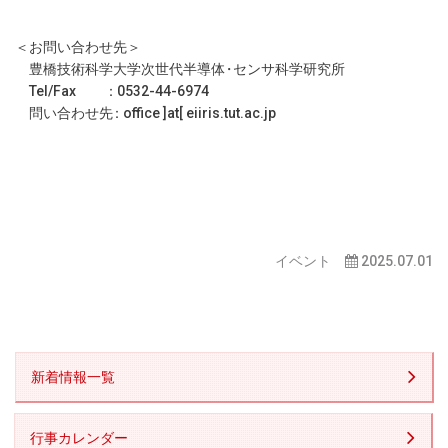
＜お問い合わせ先＞
豊橋技術科学大学次世代半導
体
・
センサ科学研究所
Tel/Fax
：
0532-44-6974
問い合わせ
先
：
office ]at[ eiiris.tut.ac.jp
イベント
2025.07.01
新着情報一覧
行事カレンダー