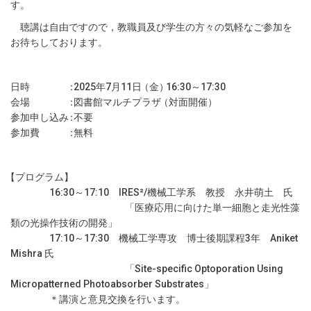
す
。
聴講は自由ですので，教職員及び学生の方々の気軽なご参加を
お待ちしております
。
日時
：
2025年7月11
日
（金
）
16:30～17:30
会場
：
図書館マルチプラ
ザ
（対面開催
）
参加申し込
み
：
不要
参加費
：
無料
【プログラム】
16:30～17:10 IRES²/機械工学系 教授 永井萌土 氏
「医療応用に向けた単一細胞と走光性藻
類の光操作技術の開発
」
17:10～17:30 機械工学専攻 博士後期課程3年 Aniket
Mishra 氏
「Site-specific Optoporation Using
Micropatterned Photoabsorber Substrates
」
＊講演と意見交換を行います
。