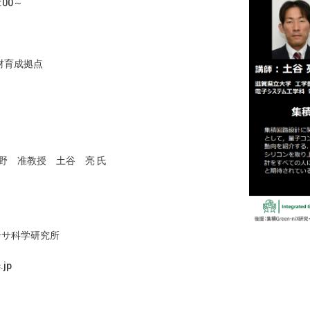
:00～
材育成拠点
 准教授 土谷 亮 氏
ンサ科学研究所
c.jp