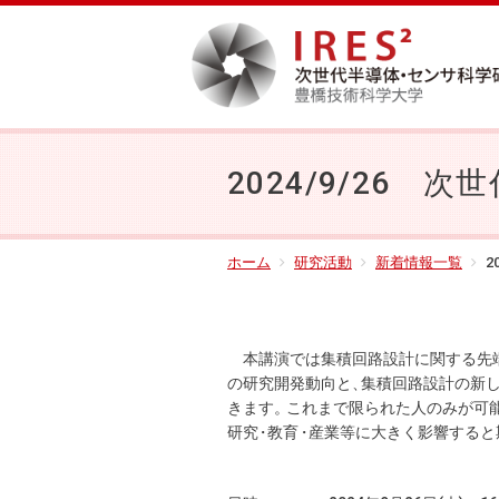
2024/9/26 次
ホーム
研究活動
新着情報一覧
2
本講演では集積回路設計に関する先端
の研究開発動向と
、
集積回路設計の新
きます
。
これまで限られた人のみが可
研
究
・
教
育
・
産業等に大きく影響すると