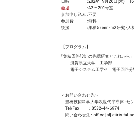
日時
：
2024年9月26日(木) 16
会場
：
A2 – 201号室
参加申し込
み
：
不要
参加費
：
無料
後援
：
集積Green-niX研
究
・
人
【プログラム】
「集積回路設計の先端研究とこれから
」
滋賀県立大学 工学部
電子システム工学科 電子回路分野
＜お問い合わせ先＞
豊橋技術科学大学次世代半導
体
・
セ
Tel/Fax
：
0532-44-6974
問い合わせ
先
：
office ]at[ eiiris.tut.a