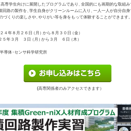
、
高専学生向けに展開したプログラムであり
、
全国的にも画期的な取組み
積回路の製作を
、
学生自身がクリーンルームに入り
、
一人一人が自分自身
のづくりの楽しさや
、
やりがい等を身をもって体験することができます
２４年８月２６
日
（月
）
から８月３０
日
（金
）
年３月 ３
日
（月
）
から３月 ６
日
（木
）
半導
体
・
センサ科学研究所
(高専関係者のみアクセスできます
）