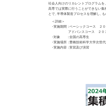
社会人向けのリカレントプログラムを
高専では実際に行うことができない集
とで
、
半導体製造プロセスを理解し
、
も
＜詳細＞
・
実施期間
：
ベーシックコース ２０
アドバンスコース ２０２５
・
対象
：
全国の高専生
・
実施場所
：
豊橋技術科学大学次世代
・
実施内容
：
実習及び演習