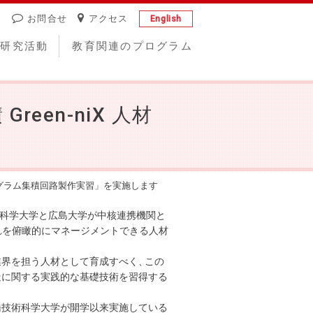
お問合せ
アクセス
English
研究活動
教育関連のプログラム
Green-niX 人材
材育成プログラム集積回路製作実習」を実施します
科学大学と広島大学が中核連携機関と
れを俯瞰的にマネージメントできる人材
業界を担う人材として育成すべく
、
この
造に関する実践的な基礎技術を習得する
橋技術科学大学が開学以来実施している