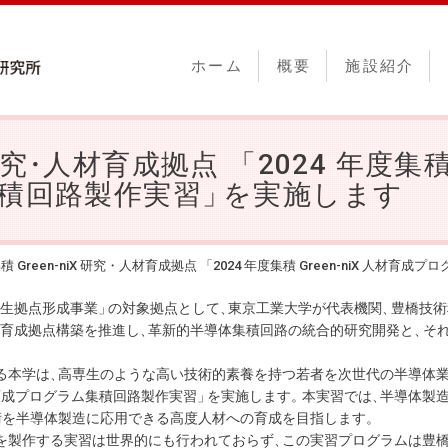
ホーム
概要
施設紹介
究
・
人材育成拠点
「2024 年度集積 
積回路製作実習
」
を実施します
積 Green-niX 研究・人材育成拠点 「2024 年度集積 Green-niX 人
体創生拠点形成事業
」
の対象拠点として
、
東京工業大学が代表機関
、
豊橋技術
育成拠点構築を推進し
、
革新的半導体集積回路の統合的研究開発と
、
そ
る本学は
、
高専生のような高い技術的素養を持つ若者を次世代の半導体
 人材育成プログラム集積回路製作実習
」
を実施します
。
本実習では
、
半導体製
術を半導体製造に応用できる高度人材への育成を目指します
。
を製作する実習は世界的にも行われておらず
、
この実習プログラムは豊