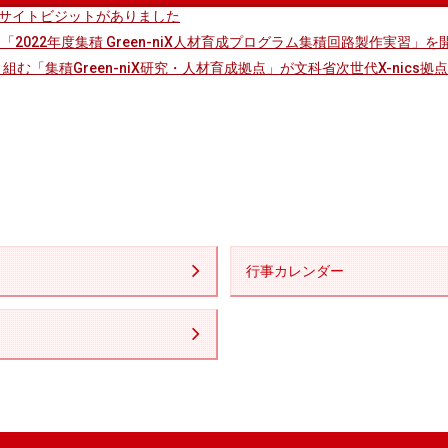
成拠点サイトビジットがありました
拠点 「2022年度集積 Green-niX人材育成プログラム集積回路製作実習」
む「集積Green-niX研究・人材育成拠点」が文科省次世代X-nics
行事カレンダー