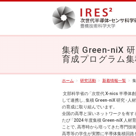
集積 Green-niX 研
育成プログラム集
ホーム
研究活動
新着情報一覧
集
文部科学省
の
「次世代 X-nics 半導
して連携し
、
集積 Green-niX 研
究
・
人材
の育成に取り組んでいます
。
全国の高専と深いネットワークを有す
た
び
「2024 年度集積 Green-niX
ことで
、
高専時から培ってきた専門技
高専等の学生が実際に半導体集積回路