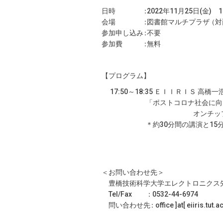
日時
：
2022年11月25日(金) 17
会場
：
図書館マルチプラ
ザ
（対
参加申し込
み
：
不要
参加費
：
無料
【プログラム】
17:50～18:35 ＥＩＩＲＩＳ 高橋一
「ポストコロナ社会に向
オンチップ生体
＊約30分間の講演と15分間
＜お問い合わせ先＞
豊橋技術科学大学エレクトロニクス
Tel/Fax
：
0532-44-6974
問い合わせ
先
：
office ]at[ eiiris.tut.a