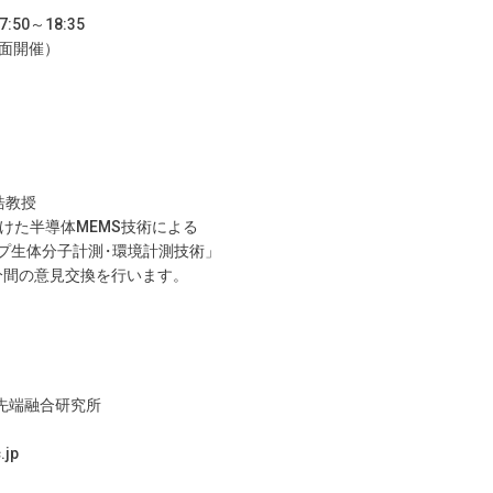
:50～18:35
面開催
）
浩教授
けた半導体MEMS技術による
分子計
測
・
環境計測技術
」
の意見交換を行います
。
先端融合研究所
c.jp