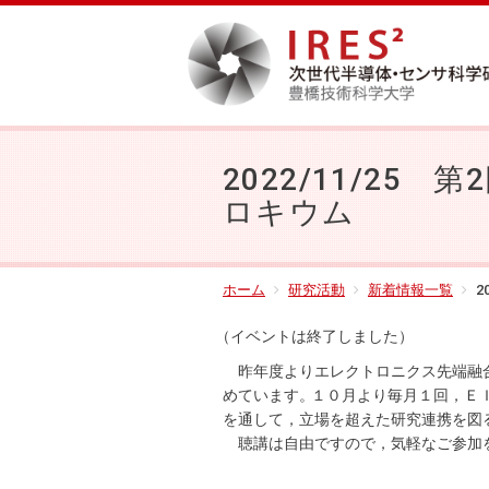
2022/11/2
ロキウム
ホーム
研究活動
新着情報一覧
2
（イベントは終了しました
）
昨年度よりエレクトロニクス先端融
めています
。
１０月より毎月１回，Ｅ
を通して，立場を超えた研究連携を図
聴講は自由ですので，気軽なご参加