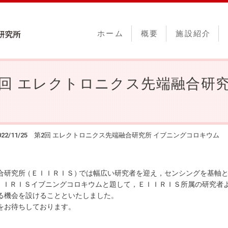
ホーム
概要
施設紹介
5 第2回 エレクトロニクス先端融合
022/11/25 第2回 エレクトロニクス先端融合研究所 イブニングコロキウム
合研究
所
（ＥＩＩＲＩＳ
）
では幅広い研究者を迎え，センシングを基軸
ＩＩＲＩＳイブニングコロキウムと題して，ＥＩＩＲＩＳ所属の研究者
る機会を設けることといたしました
。
をお待ちしております
。