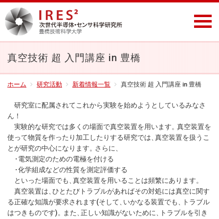
真空技術 超 入門講座 in 豊橋
ホーム
研究活動
新着情報一覧
真空技術 超 入門講座 in 豊橋
研究室に配属されてこれから実験を始めようとしているみなさ
ん！
実験的な研究では多くの場面で真空装置を用います
。
真空装置を
使って物質を作ったり加工したりする研究では
、
真空装置を扱うこ
とが研究の中心になります
。
さらに
、
・
電気測定のための電極を付ける
・
化学組成などの性質を測定評価する
といった場面でも
、
真空装置を用いることは頻繁にあります
。
真空装置は
、
ひとたびトラブルがあればその対処には真空に関す
る正確な知識が要求されます(そして
、
いかなる装置でも
、
トラブル
はつきものです)
。
また
、
正しい知識がないために
、
トラブルを引き