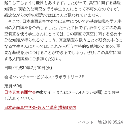
起こしてしまう可能性もあります
。
したがって
、
真空に関する基礎
知識は
、
実験的な研究を行う学生さんにとって不可欠なのですが
、
残念ながら大学の授業ではほとんど扱われていません
。
そこで
、
日本表面真空学会では真空についての基礎知識を学ぶ半
日の入門講座を企画しました
。
たった半日です
。
評価などにのみ真
空装置を使う学生さんにとっては
、
この講座で真空に関する必要十
分な知識が得られるでしょう
。
真空装置を扱うことが研究の中心に
なる学生さんにとっては
、
これから行う本格的な勉強のための
、
重
要な基礎を身につけることができるでしょう
。
ぜひ
、
この真空に関
する入門講座にご参加ください
。
日
時
：
平成30年7月10日(火)
会
場
：
ベンチャ
ー
・
ビジネ
ス
・
ラボラトリー 3F
定
員
：
50名
日本真空表面学会
webサイト またはメール(チラシ参照) にてお申
し込みください
。
日本表面真空学会-超入門講座(豊橋)案内
イベント
2018.05.24