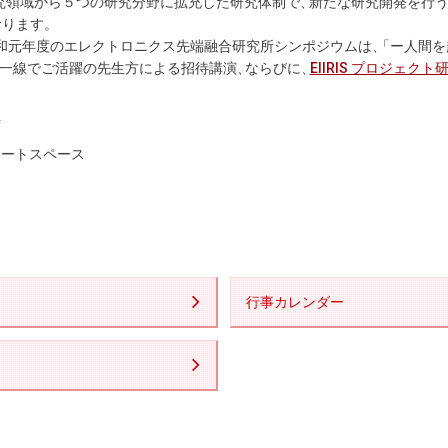
究領域から５つの研究分野に拡充した研究体制で
、
新たな研究開発を行
おります
。
元年度のエレクトロニクス先端融合研究所シンポジウムは
、
「ー人間を
一線でご活躍の先生方による招待講演
、
ならびに
、
EIIRIS プロジェクト
時
アートスペース
行事カレンダー