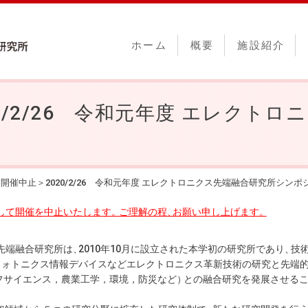
ホーム
概要
施設紹介
0/2/26 令和元年度 エレクト
開催中止＞2020/2/26 令和元年度 エレクトロニクス先端融合研究所シンポ
して開催を中止いたします
。
ご理解の程
、
お願い申し上げます
。
先端融合研究所は
、
2010年10月に設立された本学初の研究所であり
、
技
フォトニクス情報デバイスなどエレクトロニクス革新技術の研究と先端
フサイエンス，農業工学，環境，防災など
）
との融合研究を発展させる