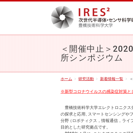
＜開催中止＞202
所シンポジウム
ホーム
研究活動
新着情報一覧
＜
※新型コロナウイルスの感染症対策と
豊橋技術科学大学エレクトロニクス
の探求と応用
、
スマートセンシングや
分
野
（ロボティクス，情報通信，ライ
目的とした研究拠点です
。