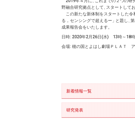
2019年４月に
、
これまでの２つの研
野融合研究拠点として
、
スタートして
この新たな新体制をスタートした令和
る，センシングで超えるー
」
と題し
、
第
成果報告会をいたします
。
日時: 2020年2月26日(水) 13時～18
会場:
穂の国とよはし劇場ＰＬＡＴ 
新着情報一覧
研究発表