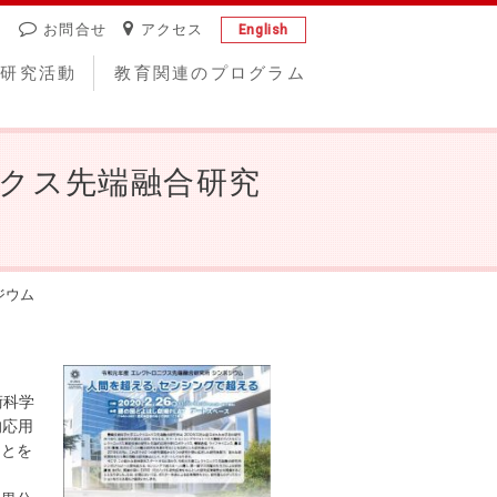
お問合せ
アクセス
English
研究活動
教育関連のプログラム
ロニクス先端融合研究
ジウム
術科学
的応用
ことを