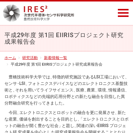
平成29年度 第1回 EIIRISプロジェクト研究
成果報告会
ホーム
研究活動
新着情報一覧
平成29年度 第1回 EIIRISプロジェクト研究成果報告会
豊橋技術科学大学では
、
特徴的研究施設であるLSI工場において
、
セン
サ
・
LSI
、
フォトニクスデバイスなどのエレクトロニクス基盤技
術と
、
それを用いてライフサイエンス
、
医療
、
農業
、
環境
、
情報通信
、
ロボティクスなどの先端的応用分野との新たな融合を目指した異
分野融合研究を行ってきました
。
今回
、
エレクトロニクスとロボットの融合を更に発展させ
、
新た
な産業
、
価値を創出することを目的とし
、
「エレクトロニクスとロボ
ットの融合が開く豊かな社会
」
と題し
、
関連の深いEIIRIS プロジェ
クト研 究成果を中心とした研究成果報告会を開催することとなり