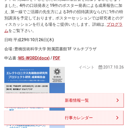
ました
。
4件の口頭発表と19件のポスター発表による成果報告に加
え
、
第一線でご活躍の先生方による3件の招待講演ならびに1件の特
別講演を予定しております
。
ポスターセッションでは研究者とのデ
ィスカッションを行える場をご提供いたします
。
詳細は
、
プログラ
ム
をご覧下さい
。
日時:平成29年10月26日(木)
会
場
：
豊橋技術科学大学 附属図書館1F マルチプラザ
申込
書
：
MS-WORD(docx)
/
PDF
イベント
2017.10.26
新着情報一覧
行事カレンダー