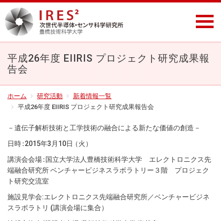
平成26年度 EIIRIS プロジェクト研究成果報
告会
ホーム
研究活動
新着情報一覧
平成26年度 EIIRIS プロジェクト研究成果報告会
－遺伝子解析技術と工学技術の融合による新たな価値の創造－
日
時
：
2015年3月10
日
（火
）
講演会会
場
：
国立大学法人豊橋技術科学大学 エレクトロニクス先
端融合研究所 ベンチャービジネスラボラトリー３階 プロジェク
ト研究交流室
施設見学会:エレクトロニクス先端融合研究所／ベンチャービジネ
スラボラトリ (講演会場に集合
）