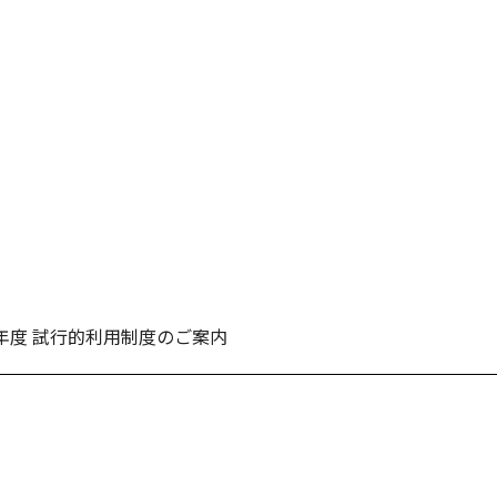
年度 試行的利用制度のご案内
リアル先端リサーチインフラ事業（ARIM）」課題受付を開始