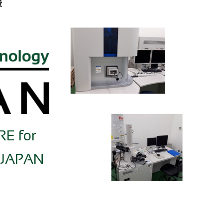
援
E for
 JAPAN